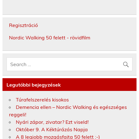
Regisztráció
Nordic Walking 50 felett - rövidfilm
Legutóbbi bejegyzések
Túrafelszerelés kisokos
Demencia ellen – Nordic Walking és egészséges
reggeli!
Nyári zápor, zivatar? Ezt viseld!
Október 9. A Kéktúrázás Napja
A 8 legjobb mozgásfajta 50 felett :-)