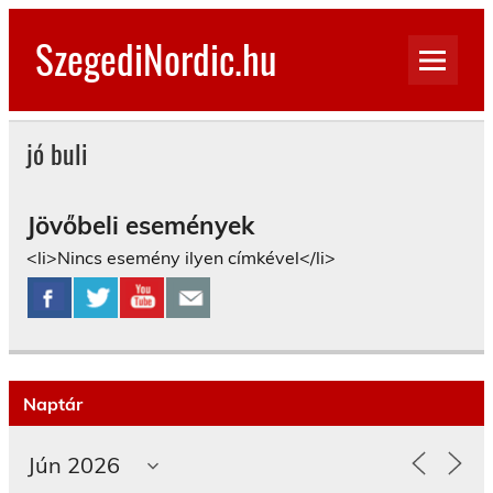
Skip
to
SzegediNordic.hu
content
Szegedi Nordic Walking oldal
jó buli
Jövőbeli események
<li>Nincs esemény ilyen címkével</li>
Naptár