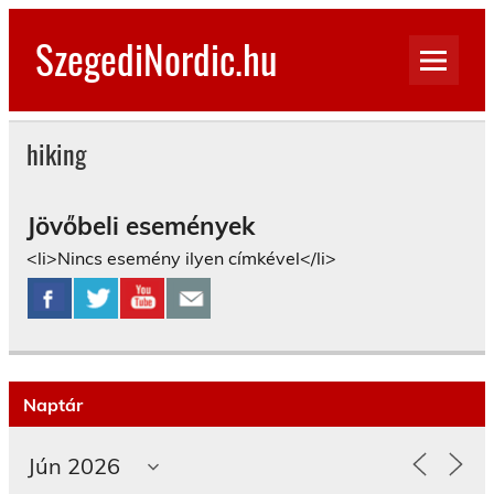
Skip
to
SzegediNordic.hu
content
Szegedi Nordic Walking oldal
hiking
Jövőbeli események
<li>Nincs esemény ilyen címkével</li>
Naptár