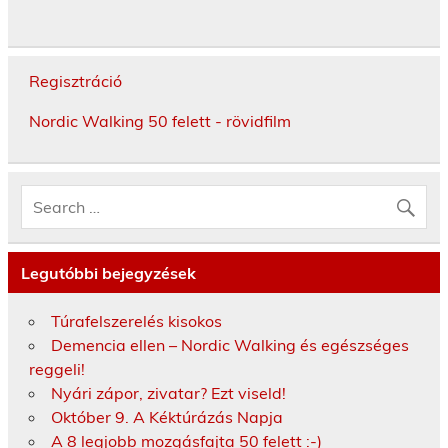
Regisztráció
Nordic Walking 50 felett - rövidfilm
Legutóbbi bejegyzések
Túrafelszerelés kisokos
Demencia ellen – Nordic Walking és egészséges
reggeli!
Nyári zápor, zivatar? Ezt viseld!
Október 9. A Kéktúrázás Napja
A 8 legjobb mozgásfajta 50 felett :-)