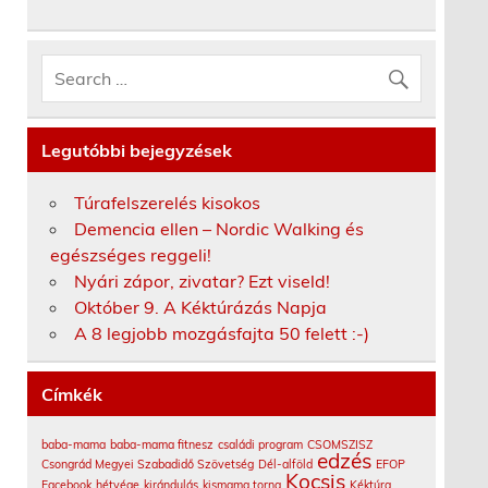
Legutóbbi bejegyzések
Túrafelszerelés kisokos
Demencia ellen – Nordic Walking és
egészséges reggeli!
Nyári zápor, zivatar? Ezt viseld!
Október 9. A Kéktúrázás Napja
A 8 legjobb mozgásfajta 50 felett :-)
Címkék
baba-mama
baba-mama fitnesz
családi program
CSOMSZISZ
edzés
Csongrád Megyei Szabadidő Szövetség
Dél-alföld
EFOP
Kocsis
Facebook
hétvége
kirándulás
kismama torna
Kéktúra