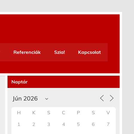
Referenciák
Szia!
Kapcsolat
Naptár
H
K
S
C
P
S
V
1
2
3
4
5
6
7