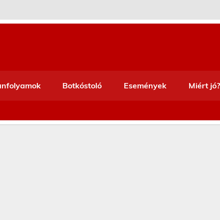
anfolyamok
Botkóstoló
Események
Miért jó?