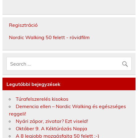
Regisztráció
Nordic Walking 50 felett - rövidfilm
Legutóbbi bejegyzések
Túrafelszerelés kisokos
Demencia ellen – Nordic Walking és egészséges
reggeli!
Nyári zápor, zivatar? Ezt viseld!
Október 9. A Kéktúrázás Napja
A 8 legjobb mozgásfajta 50 felett :-)