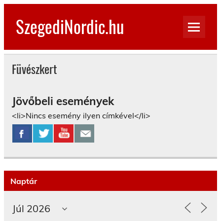
Skip
to
SzegediNordic.hu
content
Szegedi Nordic Walking oldal
Füvészkert
Jövőbeli események
<li>Nincs esemény ilyen címkével</li>
Naptár