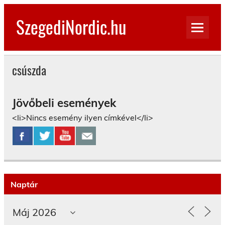
Skip
to
SzegediNordic.hu
content
Szegedi Nordic Walking oldal
csúszda
Jövőbeli események
<li>Nincs esemény ilyen címkével</li>
Naptár