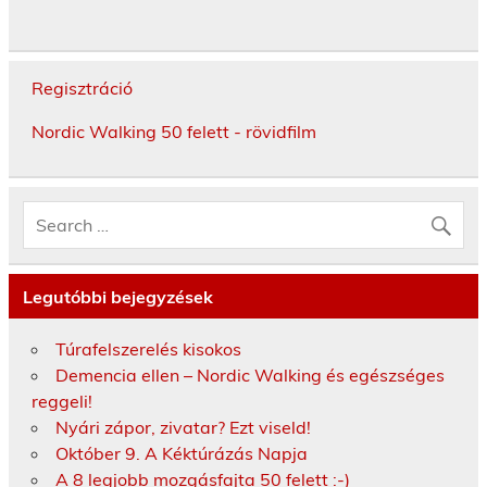
Regisztráció
Nordic Walking 50 felett - rövidfilm
Legutóbbi bejegyzések
Túrafelszerelés kisokos
Demencia ellen – Nordic Walking és egészséges
reggeli!
Nyári zápor, zivatar? Ezt viseld!
Október 9. A Kéktúrázás Napja
A 8 legjobb mozgásfajta 50 felett :-)