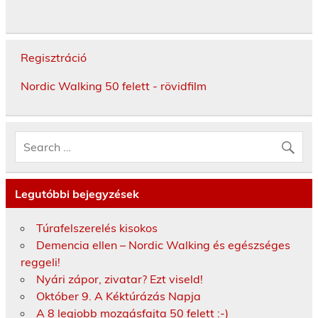
Regisztráció
Nordic Walking 50 felett - rövidfilm
Legutóbbi bejegyzések
Túrafelszerelés kisokos
Demencia ellen – Nordic Walking és egészséges
reggeli!
Nyári zápor, zivatar? Ezt viseld!
Október 9. A Kéktúrázás Napja
A 8 legjobb mozgásfajta 50 felett :-)