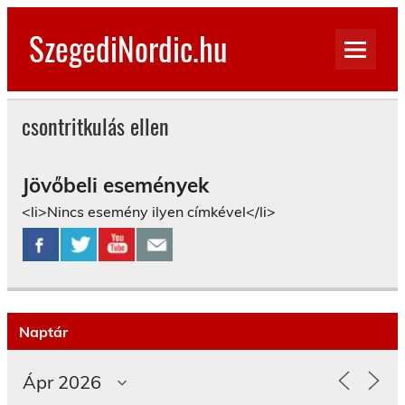
Skip
to
SzegediNordic.hu
content
Szegedi Nordic Walking oldal
csontritkulás ellen
Jövőbeli események
<li>Nincs esemény ilyen címkével</li>
Naptár