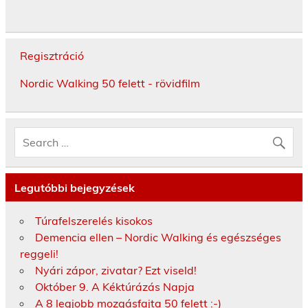
Regisztráció
Nordic Walking 50 felett - rövidfilm
Legutóbbi bejegyzések
Túrafelszerelés kisokos
Demencia ellen – Nordic Walking és egészséges
reggeli!
Nyári zápor, zivatar? Ezt viseld!
Október 9. A Kéktúrázás Napja
A 8 legjobb mozgásfajta 50 felett :-)