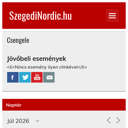
Skip
to
SzegediNordic.hu
content
Szegedi Nordic Walking oldal
Csengele
Jövőbeli események
<li>Nincs esemény ilyen címkével</li>
Naptár