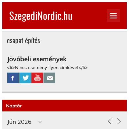
Skip
to
SzegediNordic.hu
content
Szegedi Nordic Walking oldal
csapat építés
Jövőbeli események
<li>Nincs esemény ilyen címkével</li>
Naptár