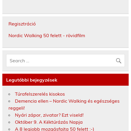
Regisztráció
Nordic Walking 50 felett - rövidfilm
Legutóbbi bejegyzések
Túrafelszerelés kisokos
Demencia ellen – Nordic Walking és egészséges
reggeli!
Nyári zápor, zivatar? Ezt viseld!
Október 9. A Kéktúrázás Napja
A 8 legjobb mozgásfajta 50 felett :-)