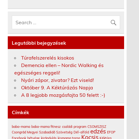
Legutóbbi bejegyzések
Túrafelszerelés kisokos
Demencia ellen – Nordic Walking és
egészséges reggeli!
Nyári zápor, zivatar? Ezt viseld!
Október 9. A Kéktúrázás Napja
A 8 legjobb mozgásfajta 50 felett :-)
Címkék
baba-mama
baba-mama fitnesz
családi program
CSOMSZISZ
edzés
Csongrád Megyei Szabadidő Szövetség
Dél-alföld
EFOP
Kocsis
Facebook
hétvége
kirándulás
kismama torna
Kéktúra