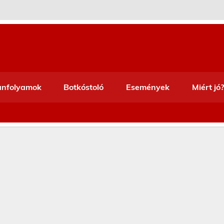
anfolyamok
Botkóstoló
Események
Miért jó?