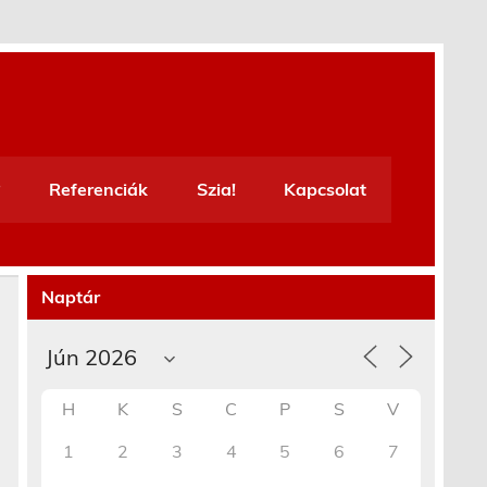
Referenciák
Szia!
Kapcsolat
Naptár
H
K
S
C
P
S
V
1
2
3
4
5
6
7