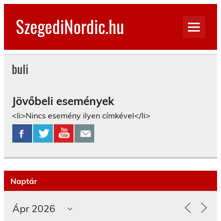
Skip
to
SzegediNordic.hu
content
Szegedi Nordic Walking oldal
buli
Jövőbeli események
<li>Nincs esemény ilyen címkével</li>
Naptár