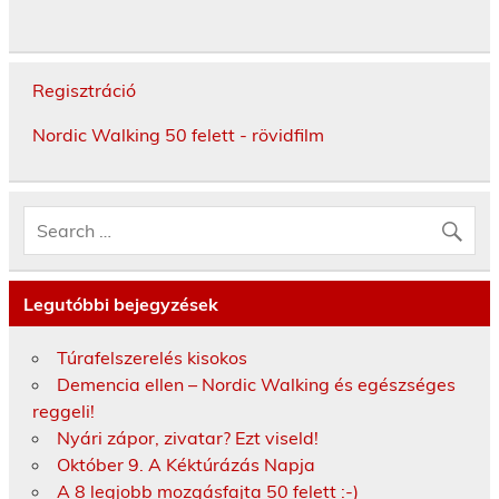
Regisztráció
Nordic Walking 50 felett - rövidfilm
Legutóbbi bejegyzések
Túrafelszerelés kisokos
Demencia ellen – Nordic Walking és egészséges
reggeli!
Nyári zápor, zivatar? Ezt viseld!
Október 9. A Kéktúrázás Napja
A 8 legjobb mozgásfajta 50 felett :-)