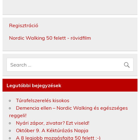
Regisztráció
Nordic Walking 50 felett - rövidfilm
Legutóbbi bejegyzések
Túrafelszerelés kisokos
Demencia ellen – Nordic Walking és egészséges
reggeli!
Nyári zápor, zivatar? Ezt viseld!
Október 9. A Kéktúrázás Napja
A 8 legjobb mozgásfajta 50 felett :-)