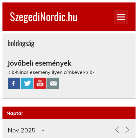
Skip
to
SzegediNordic.hu
content
Szegedi Nordic Walking oldal
boldogság
Jövőbeli események
<li>Nincs esemény ilyen címkével</li>
Naptár