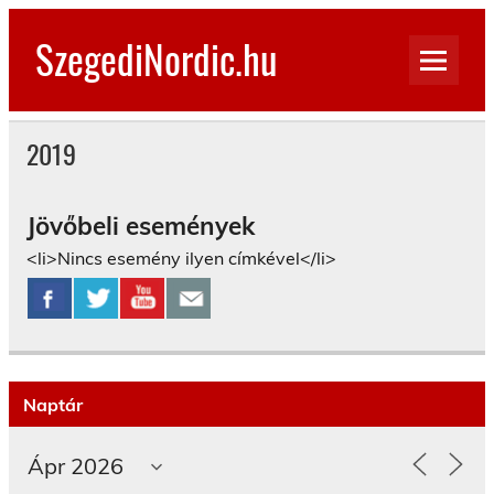
Skip
to
SzegediNordic.hu
content
Szegedi Nordic Walking oldal
2019
Jövőbeli események
<li>Nincs esemény ilyen címkével</li>
Naptár