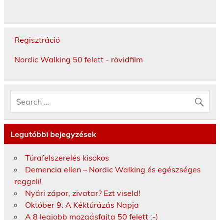
Regisztráció
Nordic Walking 50 felett - rövidfilm
Legutóbbi bejegyzések
Túrafelszerelés kisokos
Demencia ellen – Nordic Walking és egészséges
reggeli!
Nyári zápor, zivatar? Ezt viseld!
Október 9. A Kéktúrázás Napja
A 8 legjobb mozgásfajta 50 felett :-)