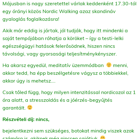
Májusban is nagy szeretettel várlak keddenként 17.30-tól
egy órányi közös Nordic Walking azaz skandináv
gyaloglás foglalkozásra!
Akik már eddig is jártak, jól tudják, hogy itt mindenki a
saját tempójában róhatja a köröket – így a testi-lelki
egészségügyi hatások felerősödnek, hiszen nincs
távolsági, vagy gyorsasági teljesítménykényszer.
Ha akarsz egyedül, meditatív üzemmódban
menni,
akkor tedd, ha épp beszélgetésre vágysz a többiekkel,
akkor úgy is mehetsz….
Csak tőled függ, hogy milyen intenzitással nordicozol az 1
óra alatt, a stresszoldás és a jóérzés-begyűjtés
garantált.
Részvételi díj: nincs,
bejelentkezni sem szükséges, botokat mindig viszek azok
számára is, akiknek még nincsen sajátjuk.