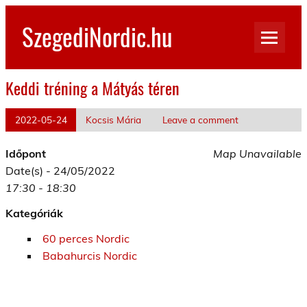
Skip
to
SzegediNordic.hu
content
Szegedi Nordic Walking oldal
Keddi tréning a Mátyás téren
2022-05-24
Kocsis Mária
Leave a comment
Időpont
Map Unavailable
Date(s) - 24/05/2022
17:30 - 18:30
Kategóriák
60 perces Nordic
Babahurcis Nordic